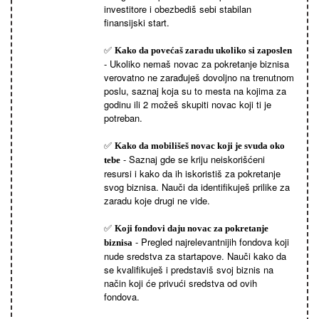
investitore i obezbediš sebi stabilan
finansijski start.
✅
Kako da povećaš zaradu ukoliko si zaposlen
- Ukoliko nemaš novac za pokretanje biznisa
verovatno ne zarađuješ dovoljno na trenutnom
poslu, saznaj koja su to mesta na kojima za
godinu ili 2 možeš skupiti novac koji ti je
potreban.
✅
Kako da mobilišeš novac koji je svuda oko
- Saznaj gde se kriju neiskorišćeni
tebe
resursi i kako da ih iskoristiš za pokretanje
svog biznisa. Nauči da identifikuješ prilike za
zaradu koje drugi ne vide.
✅
Koji fondovi daju novac za pokretanje
- Pregled najrelevantnijih fondova koji
biznisa
nude sredstva za startapove. Nauči kako da
se kvalifikuješ i predstaviš svoj biznis na
način koji će privući sredstva od ovih
fondova.