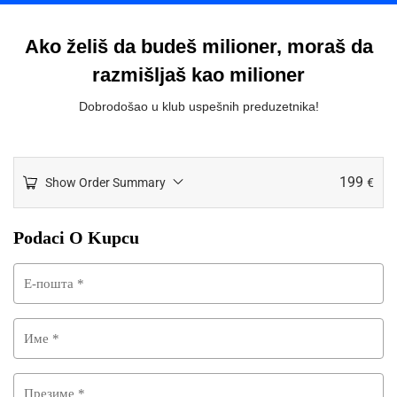
Ako želiš da budeš milioner, moraš da
razmišljaš kao milioner
Dobrodošao u klub uspešnih preduzetnika!
199
Show Order Summary
€
Podaci O Kupcu
Е-пошта
*
Име
*
Презиме
*