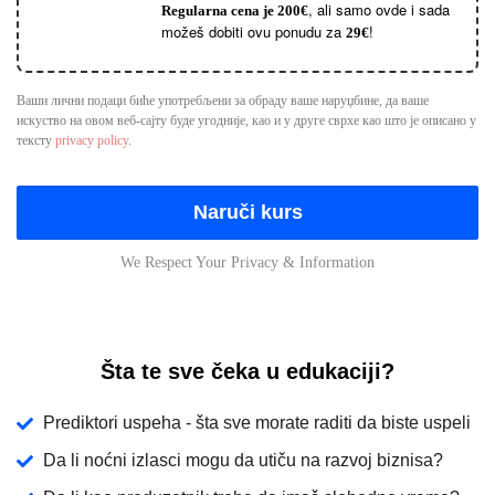
, ali samo ovde i sada
Regularna cena je 200€
možeš dobiti ovu ponudu za
!
29€
Ваши лични подаци биће употребљени за обраду ваше наруџбине, да ваше
искуство на овом веб-сајту буде угодније, као и у друге сврхе као што је описано у
тексту
privacy policy
.
Naruči kurs
We Respect Your Privacy & Information
Login
Šta te sve čeka u edukaciji?
Username or email
*
Prediktori uspeha - šta sve morate raditi da biste uspeli
Da li noćni izlasci mogu da utiču na razvoj biznisa?
Password
*