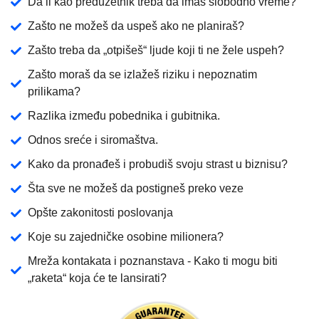
Da li kao preduzetnik treba da imaš slobodno vreme?
Zašto ne možeš da uspeš ako ne planiraš?
Remember
Zašto treba da „otpišeš“ ljude koji ti ne žele uspeh?
me
Zašto moraš da se izlažeš riziku i nepoznatim
prilikama?
Lost
your
Razlika između pobednika i gubitnika.
password?
Odnos sreće i siromaštva.
Kako da pronađeš i probudiš svoju strast u biznisu?
Login
Šta sve ne možeš da postigneš preko veze
Lost Your
Opšte zakonitosti poslovanja
Password?
Koje su zajedničke osobine milionera?
Mreža kontakata i poznanstava - Kako ti mogu biti
Username or email
„raketa“ koja će te lansirati?
Reset password