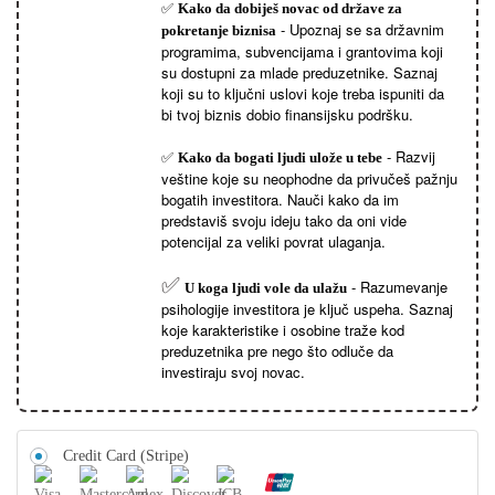
✅
Kako da dobiješ novac od države za
- Upoznaj se sa državnim
pokretanje biznisa
programima, subvencijama i grantovima koji
su dostupni za mlade preduzetnike. Saznaj
koji su to ključni uslovi koje treba ispuniti da
bi tvoj biznis dobio finansijsku podršku.
✅
- Razvij
Kako da bogati ljudi ulože u tebe
veštine koje su neophodne da privučeš pažnju
bogatih investitora. Nauči kako da im
predstaviš svoju ideju tako da oni vide
potencijal za veliki povrat ulaganja.
✅
- Razumevanje
U koga ljudi vole da ulažu
psihologije investitora je ključ uspeha. Saznaj
koje karakteristike i osobine traže kod
preduzetnika pre nego što odluče da
investiraju svoj novac.
Credit Card (Stripe)