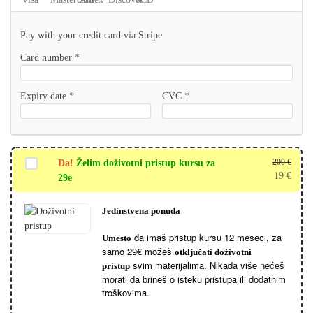
Pay with your credit card via Stripe
Card number
*
Expiry date
*
CVC
*
200
€
Da!
Želim doživotni pristup kursu za
19
€
29e
Jedinstvena ponuda
da imaš pristup kursu 12 meseci, za
Umesto
samo 29€ možeš
otključati doživotni
svim materijalima. Nikada više nećeš
pristup
morati da brineš o isteku pristupa ili dodatnim
troškovima.