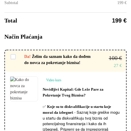
Subtotal
199
€
Total
199
€
Način Plaćanja
Da!
Želim da saznam kako da dođem
100
€
do novca za pokretanje biznisa!
27
€
Video kurs
Nevidljivi Kapital: Gde Leže Pare za
Pokretanje Tvog Biznisa?
✅
Koje su to diskvalifikacije u startu koje
- Saznaj koje greške mogu
moraš da izbegneš
u startu da diskvalifikuju tvoj biznis od
potencijalnog finansiranja i kako da ih
izbegneš. Pripremi se da impresioniraš