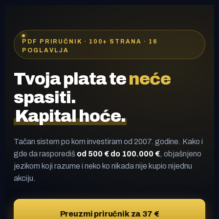
PDF PRIRUČNIK · 100+ STRANA · 16
POGLAVLJA
Tvoja plata te
neće
spasiti.
Kapital hoće.
Tačan sistem po kom investiram od 2007. godine. Kako i
gde da rasporediš
od 500 € do 100.000 €
, objašnjeno
jezikom koji razume i neko ko nikada nije kupio nijednu
akciju.
Preuzmi priručnik za 37 €