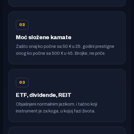
02
Moć složene kamate
Zašto onaj ko počne sa 50 € u 25. godini prestigne
onog ko počne sa 500 € u 45. Brojke, ne priče.
03
ETF, dividende, REIT
Objašnjeni normalnim jezikom, i tačno koji
instrument je za koga, u kojoj fazi života.