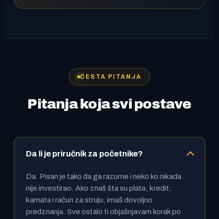
ČESTA PITANJA
Pitanja koja svi postave
Da li je priručnik za početnike?
Da. Pisan je tako da ga razume i neko ko nikada
nije investirao. Ako znaš šta su plata, kredit,
kamata i račun za struju, imaš dovoljno
predznanja. Sve ostalo ti objašnjavam korak po