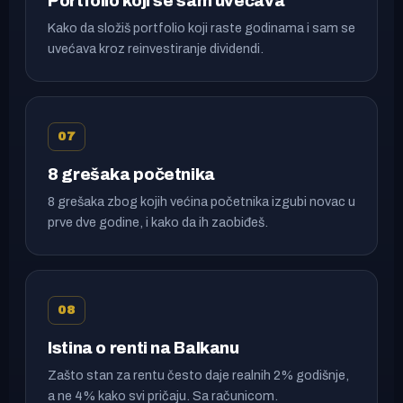
Portfolio koji se sam uvećava
Kako da složiš portfolio koji raste godinama i sam se
uvećava kroz reinvestiranje dividendi.
07
8 grešaka početnika
8 grešaka zbog kojih većina početnika izgubi novac u
prve dve godine, i kako da ih zaobiđeš.
08
Istina o renti na Balkanu
Zašto stan za rentu često daje realnih 2% godišnje,
a ne 4% kako svi pričaju. Sa računicom.