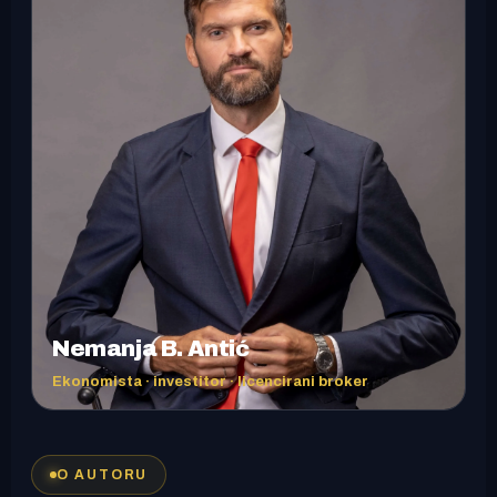
Nemanja B. Antić
Ekonomista · investitor · licencirani broker
O AUTORU