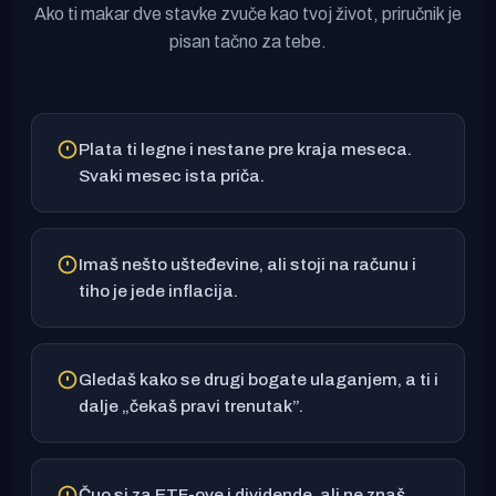
Ako ti makar dve stavke zvuče kao tvoj život, priručnik je
pisan tačno za tebe.
Plata ti legne i nestane pre kraja meseca.
Svaki mesec ista priča.
Imaš nešto ušteđevine, ali stoji na računu i
tiho je jede inflacija.
Gledaš kako se drugi bogate ulaganjem, a ti i
dalje „čekaš pravi trenutak”.
Čuo si za ETF-ove i dividende, ali ne znaš