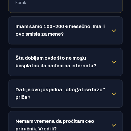
korak.
Imam samo 100–200 € mesečno. Ima li
ovo smisla za mene?
Šta dobijam ovde što ne mogu
besplatno da nađem na internetu?
Da li je ovo još jedna „obogati se brzo”
priča?
Nemam vremena da pročitam ceo
priručnik. Vredi li?