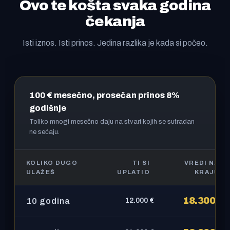
Ovo te košta svaka godina
čekanja
Isti iznos. Isti prinos. Jedina razlika je kada si počeo.
100 € mesečno, prosečan prinos 8%
godišnje
Toliko mnogi mesečno daju na stvari kojih se sutradan
ne sećaju.
KOLIKO DUGO
TI SI
VREDI NA
ULAŽEŠ
UPLATIO
KRAJU
Rast uloga od 100 evra mesečno pri prosečnom godišnjem pr
18.300 €
10 godina
12.000 €