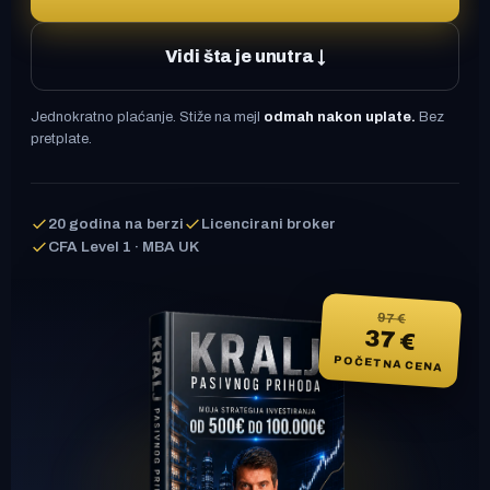
Vidi šta je unutra ↓
Jednokratno plaćanje. Stiže na mejl
odmah nakon uplate.
Bez
pretplate.
20 godina na berzi
Licencirani broker
CFA Level 1 · MBA UK
97 €
37 €
POČETNA CENA
Početna cena