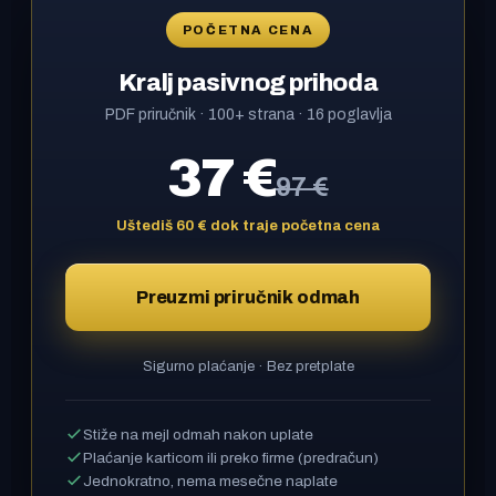
POČETNA CENA
Kralj pasivnog prihoda
PDF priručnik · 100+ strana · 16 poglavlja
37 €
redovna cena
97 €
Uštediš 60 € dok traje početna cena
Preuzmi priručnik odmah
Sigurno plaćanje · Bez pretplate
Stiže na mejl odmah nakon uplate
Plaćanje karticom ili preko firme (predračun)
Jednokratno, nema mesečne naplate