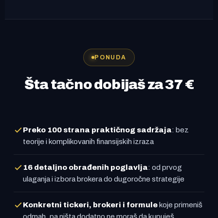
PONUDA
Šta tačno dobijaš za 37 €
Preko 100 strana praktičnog sadržaja
: bez
teorije i komplikovanih finansijskih izraza
16 detaljno obrađenih poglavlja
: od prvog
ulaganja i izbora brokera do dugoročne strategije
Konkretni tickeri, brokeri i formule
koje primeniš
odmah, pa ništa dodatno ne moraš da kupuješ