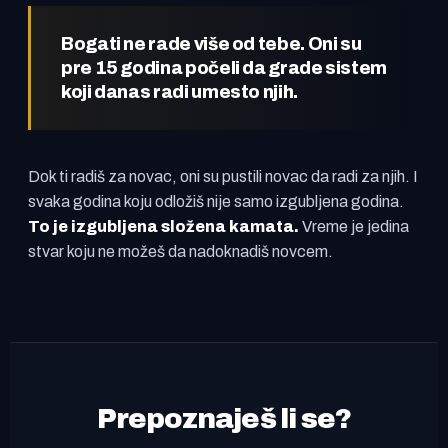
Bogati ne rade više od tebe. Oni su
pre 15 godina počeli da grade sistem
koji danas radi umesto njih.
Dok ti radiš za novac, oni su pustili novac da radi za njih. I
svaka godina koju odložiš nije samo izgubljena godina.
To je izgubljena složena kamata.
Vreme je jedina
stvar koju ne možeš da nadoknadiš novcem.
Prepoznaješ li se?