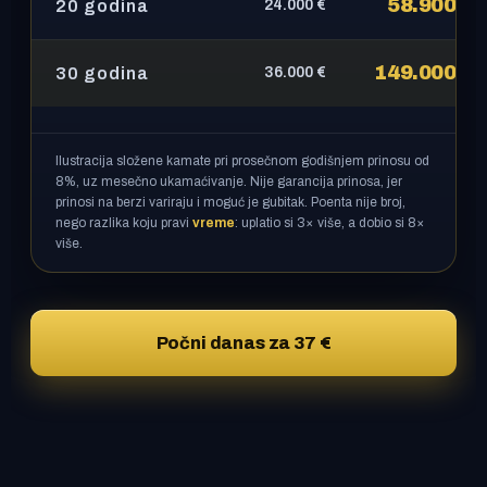
58.900 €
20 godina
24.000 €
149.000 €
30 godina
36.000 €
Ilustracija složene kamate pri prosečnom godišnjem prinosu od
8%, uz mesečno ukamaćivanje. Nije garancija prinosa, jer
prinosi na berzi variraju i moguć je gubitak. Poenta nije broj,
nego razlika koju pravi
vreme
: uplatio si 3× više, a dobio si 8×
više.
Počni danas za 37 €