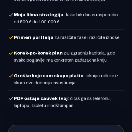
Moja lična strategija
: kako bih danas rasporedio
od 500 € do 100.000 €
Primeri portfelja
za različite faze i različite iznose
Korak-po-korak plan
za izgradnju kapitala, gde
svako poglavlje ima konkretan zadatak na kraju
Greške koje sam skupo platio
: lekcije i odluke iz
skoro dve decenije investiranja
PDF ostaje zauvek tvoj
: čitaš ga na telefonu,
laptopu, tabletu ili odštampan