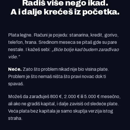
Radiš više nego ikad.
A i dalje krećeš iz početka.
Plata legne. Računi je pojedu: stanarina, kredit, gorivo,
telefon, hrana. Sredinom meseca se pitaš gde su pare
nestale. I kažeš sebi:
„Biće bolje kad budem zarađivao
više.”
Neće.
Zato što problem nikad nije bio visina plate.
Problem je što nemaš ništa što pravi novac dok ti
spavaš.
Možeš da zarađuješ 800 €, 2.000 € ili 5.000 € mesečno,
ali ako ne gradiš kapital, i dalje zavisiš od sledeće plate.
Veća plata bez kapitala je samo skuplja verzija istog
straha.