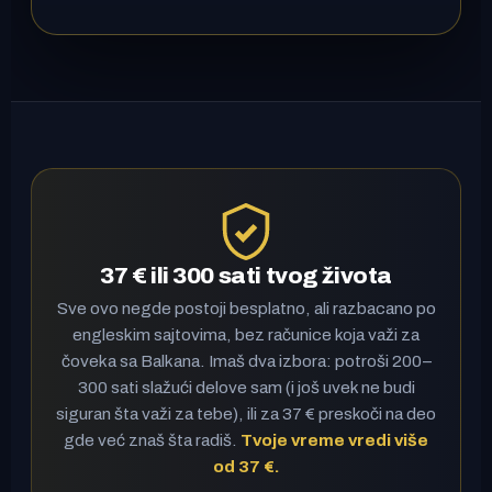
37 € ili 300 sati tvog života
Sve ovo negde postoji besplatno, ali razbacano po
engleskim sajtovima, bez računice koja važi za
čoveka sa Balkana. Imaš dva izbora: potroši 200–
300 sati slažući delove sam (i još uvek ne budi
siguran šta važi za tebe), ili za 37 € preskoči na deo
gde već znaš šta radiš.
Tvoje vreme vredi više
od 37 €.