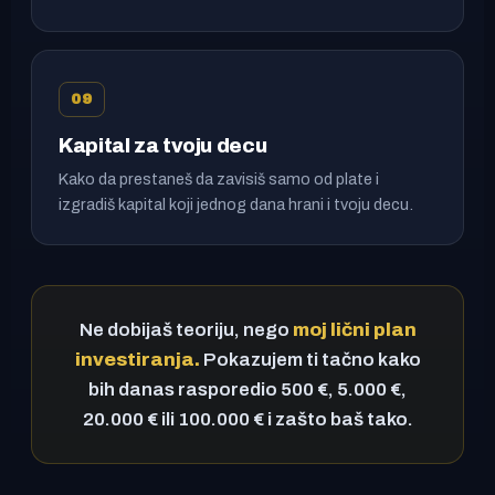
09
Kapital za tvoju decu
Kako da prestaneš da zavisiš samo od plate i
izgradiš kapital koji jednog dana hrani i tvoju decu.
Ne dobijaš teoriju, nego
moj lični plan
investiranja.
Pokazujem ti tačno kako
bih danas rasporedio 500 €, 5.000 €,
20.000 € ili 100.000 € i zašto baš tako.