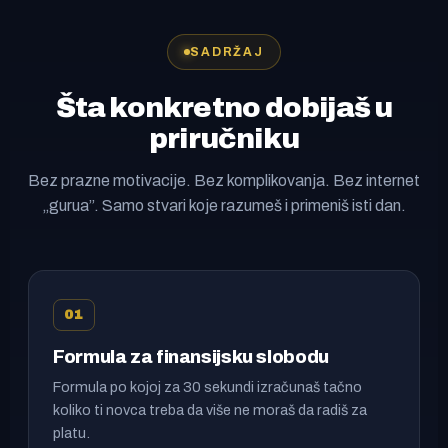
SADRŽAJ
Šta konkretno dobijaš u
priručniku
Bez prazne motivacije. Bez komplikovanja. Bez internet
„gurua”. Samo stvari koje razumeš i primeniš isti dan.
01
Formula za finansijsku slobodu
Formula po kojoj za 30 sekundi izračunaš tačno
koliko ti novca treba da više ne moraš da radiš za
platu.