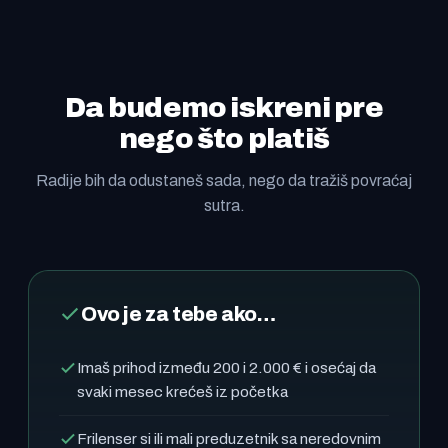
Da budemo iskreni pre
nego što platiš
Radije bih da odustaneš sada, nego da tražiš povraćaj
sutra.
Ovo je za tebe ako…
Imaš prihod između 200 i 2.000 € i osećaj da
svaki mesec krećeš iz početka
Frilenser si ili mali preduzetnik sa neredovnim