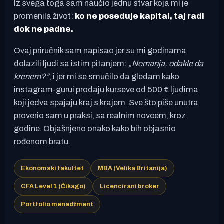
Iz svega toga sam naučio jednu stvar koja mi je
promenila život:
ko ne poseduje kapital, taj radi
dok ne padne.
Ovaj priručnik sam napisao jer su mi godinama
dolazili ljudi sa istim pitanjem:
„Nemanja, odakle da
krenem?”
, i jer mi se smučilo da gledam kako
instagram-gurui prodaju kurseve od 500 € ljudima
koji jedva spajaju kraj s krajem. Sve što piše unutra
proverio sam u praksi, sa realnim novcem, kroz
godine. Objašnjeno onako kako bih objasnio
rođenom bratu.
Ekonomski fakultet
MBA (Velika Britanija)
CFA Level 1 (Čikago)
Licencirani broker
Portfolio menadžment