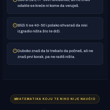
odakle se kreće ni kome da veruješ.
Bliži ti se 40-50 i polako shvataš da nisi
izgradio ništa što te drži.
Duboko znaš da bi trebalo da počneš, ali ne
znaš prvi korak, pa ne radiš ništa.
MATEMATIKA KOJU TE NIKO NIJE NAUČIO