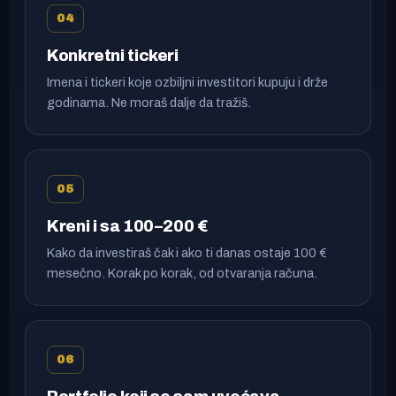
04
Konkretni tickeri
Imena i tickeri koje ozbiljni investitori kupuju i drže
godinama. Ne moraš dalje da tražiš.
05
Kreni i sa 100–200 €
Kako da investiraš čak i ako ti danas ostaje 100 €
mesečno. Korak po korak, od otvaranja računa.
06