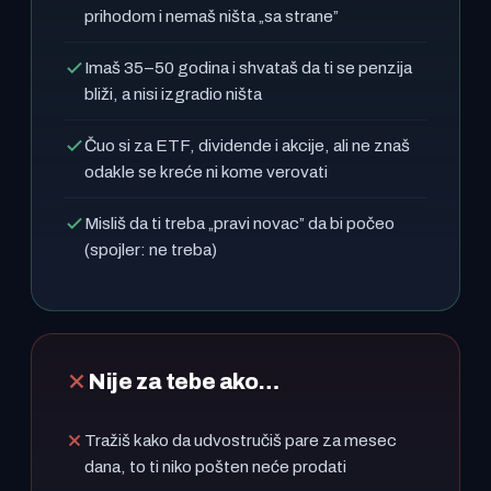
prihodom i nemaš ništa „sa strane”
Imaš 35–50 godina i shvataš da ti se penzija
bliži, a nisi izgradio ništa
Čuo si za ETF, dividende i akcije, ali ne znaš
odakle se kreće ni kome verovati
Misliš da ti treba „pravi novac” da bi počeo
(spojler: ne treba)
Nije za tebe ako…
Tražiš kako da udvostručiš pare za mesec
dana, to ti niko pošten neće prodati