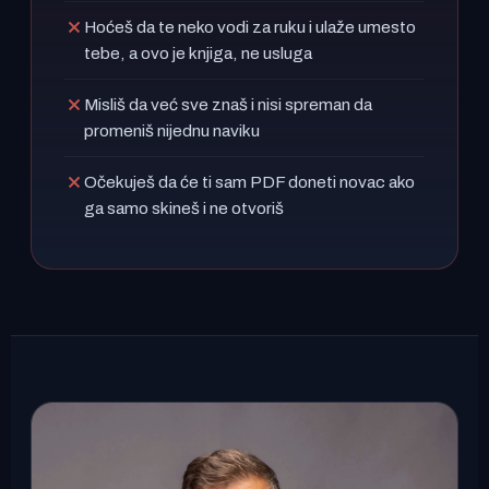
Hoćeš da te neko vodi za ruku i ulaže umesto
tebe, a ovo je knjiga, ne usluga
Misliš da već sve znaš i nisi spreman da
promeniš nijednu naviku
Očekuješ da će ti sam PDF doneti novac ako
ga samo skineš i ne otvoriš