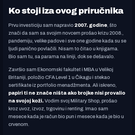
Ko stoji iza ovog priručnika
Prvu investiciju sam napravio
2007. godine
, što
znači da sam sa svojim novcem prošao krizu 2008.,
pandemiju, velike padove i sve one godine kada su se
ljudi panično povlačili. Nisam to čitao u knjigama.
Bio sam tu, sa parama na liniji, dok se dešavalo.
Završio sam Ekonomski fakultet i MBA u Velikoj
Britaniji, položio CFA Level 1 u Čikagu i stekao
sertifikate iz portfolio menadžmenta. Ali iskreno,
papiri ti ne znače ništa ako brojke nisi provalio
na svojoj koži.
Vodim svoj Military Shop, prošao
kroz uvoz, izvoz, trgovinu i renting. Imao sam
mesece kada je račun bio pun i mesece kada je bio u
crvenom.